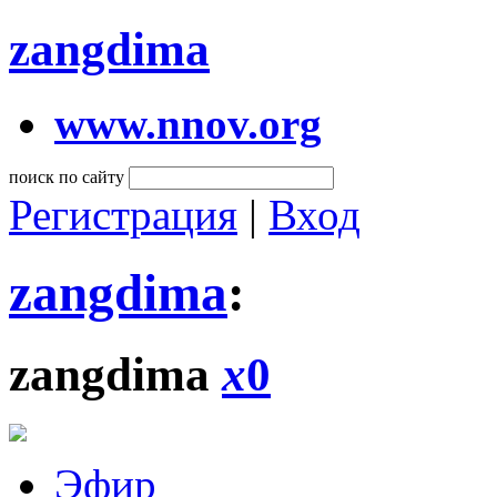
zangdima
www.nnov.org
поиск по сайту
Регистрация
|
Вход
zangdima
:
zangdima
x
0
Эфир