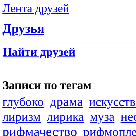
Лента друзей
Друзья
Найти друзей
Записи по тегам
драма
глубоко
искусств
не
лиризм
лирика
муза
рифмачество
рифмопле