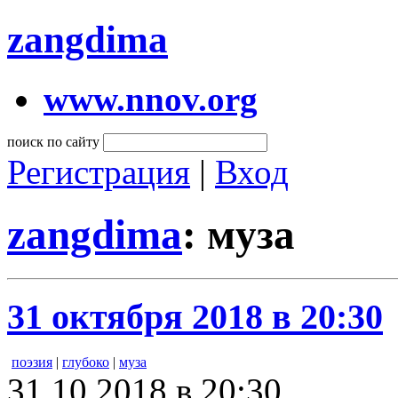
zangdima
www.nnov.org
поиск по сайту
Регистрация
|
Вход
zangdima
: муза
31 октября 2018 в 20:30
поэзия
|
глубоко
|
муза
31.10.2018 в 20:30