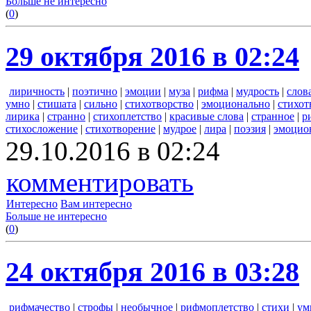
Больше не интересно
(
0
)
29 октября 2016 в 02:24
лиричность
|
поэтично
|
эмоции
|
муза
|
рифма
|
мудрость
|
слов
умно
|
стишата
|
сильно
|
стихотворство
|
эмоционально
|
стихот
лирика
|
странно
|
стихоплетство
|
красивые слова
|
странное
|
р
стихосложение
|
стихотворение
|
мудрое
|
лира
|
поэзия
|
эмоцио
29.10.2016 в 02:24
комментировать
Интересно
Вам интересно
Больше не интересно
(
0
)
24 октября 2016 в 03:28
рифмачество
|
строфы
|
необычное
|
рифмоплетство
|
стихи
|
ум