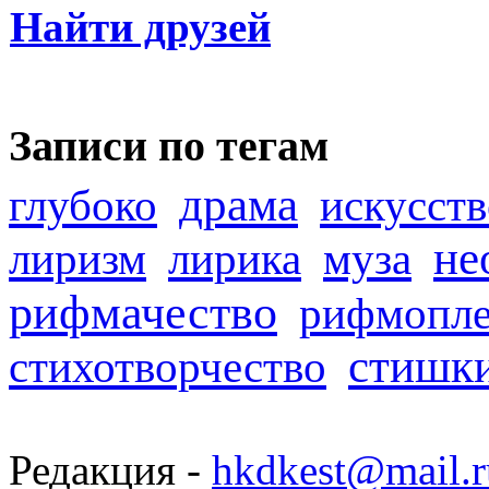
Найти друзей
Записи по тегам
драма
глубоко
искусств
не
лиризм
лирика
муза
рифмачество
рифмопле
стишк
стихотворчество
Редакция -
hkdkest@mail.r