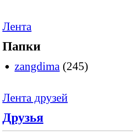
Лента
Папки
zangdima
(245)
Лента друзей
Друзья