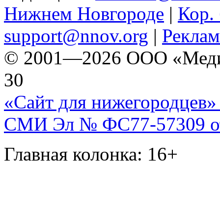
Нижнем Новгороде
|
Кор. 
support@nnov.org
|
Реклам
© 2001—2026 ООО «Медиа 
30
«Сайт для нижегородцев» 
СМИ Эл № ФС77-57309 от 
Главная колонка: 16+