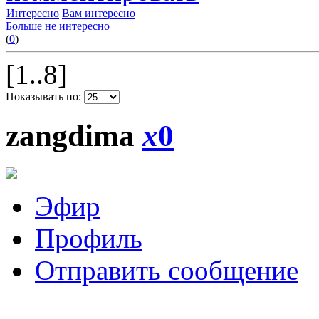
Интересно
Вам интересно
Больше не интересно
(
0
)
[1..8]
Показывать по:
zangdima
x
0
Эфир
Профиль
Отправить сообщение