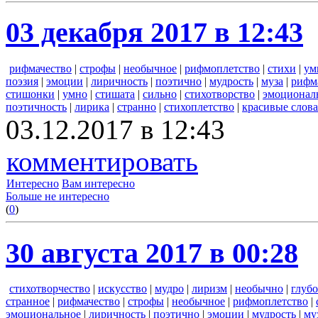
03 декабря 2017 в 12:43
рифмачество
|
строфы
|
необычное
|
рифмоплетство
|
стихи
|
ум
поэзия
|
эмоции
|
лиричность
|
поэтично
|
мудрость
|
муза
|
рифм
стишонки
|
умно
|
стишата
|
сильно
|
стихотворство
|
эмоционал
поэтичность
|
лирика
|
странно
|
стихоплетство
|
красивые слова
03.12.2017 в 12:43
комментировать
Интересно
Вам интересно
Больше не интересно
(
0
)
30 августа 2017 в 00:28
стихотворчество
|
искусство
|
мудро
|
лиризм
|
необычно
|
глубо
странное
|
рифмачество
|
строфы
|
необычное
|
рифмоплетство
|
эмоциональное
|
лиричность
|
поэтично
|
эмоции
|
мудрость
|
му