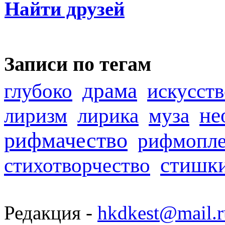
Найти друзей
Записи по тегам
драма
глубоко
искусств
не
лиризм
лирика
муза
рифмачество
рифмопле
стишк
стихотворчество
Редакция -
hkdkest@mail.r