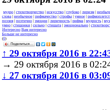
мудро
|
стихотворчество
|
искусство
|
глубоко
|
лиризм
|
необыч
слова
|
необычное
|
рифмачество
|
строфы
|
умное
|
рифмоплетст
поэзия
|
поэтично
|
эмоции
|
лиричность
|
рифма
|
мудрость
|
муз
умно
|
стишонки
|
сильно
|
стишата
|
эмоционально
|
стихотворс
Интересно
Вам интересно
Больше не интересно
(
0
)
Поделиться…
↑
29 октября 2016 в 22:4
→
29 октября 2016 в 02:2
↓
27 октября 2016 в 03:0