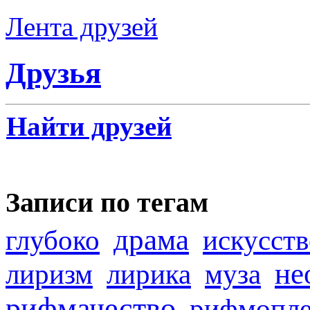
Лента друзей
Друзья
Найти друзей
Записи по тегам
драма
глубоко
искусств
не
лиризм
лирика
муза
рифмачество
рифмопле