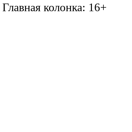
Главная колонка: 16+