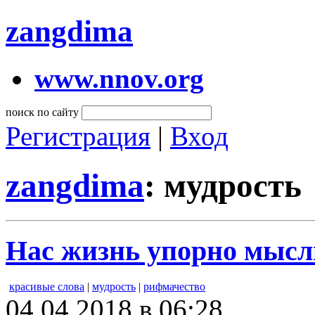
zangdima
www.nnov.org
поиск по сайту
Регистрация
|
Вход
zangdima
: мудрость
Нас жизнь упорно мысл
красивые слова
|
мудрость
|
рифмачество
04.04.2018 в 06:28