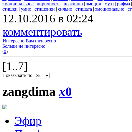
эмоциональное
|
лиричность
|
поэтично
|
эмоции
|
муза
|
рифма
стишки
|
умно
|
стишонки
|
сильно
|
стишата
|
эмоционально
|
с
12.10.2016 в 02:24
комментировать
Интересно
Вам интересно
Больше не интересно
(
0
)
[1..7]
Показывать по:
zangdima
x
0
Эфир