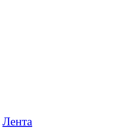
Лента