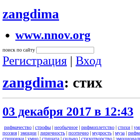
zangdima
www.nnov.org
поиск по сайту
Регистрация
|
Вход
zangdima
: стих
03 декабря 2017 в 12:43
рифмачество
|
строфы
|
необычное
|
рифмоплетство
|
стихи
|
ум
поэзия
|
эмоции
|
лиричность
|
поэтично
|
мудрость
|
муза
|
рифм
стишонки
|
умно
|
стишата
|
сильно
|
стихотворство
|
эмоционал