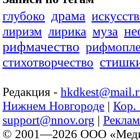
драма
глубоко
искусств
не
лиризм
лирика
муза
рифмачество
рифмопле
стишк
стихотворчество
Редакция -
hkdkest@mail.r
Нижнем Новгороде
|
Кор. 
support@nnov.org
|
Реклам
© 2001—2026 ООО «Медиа 