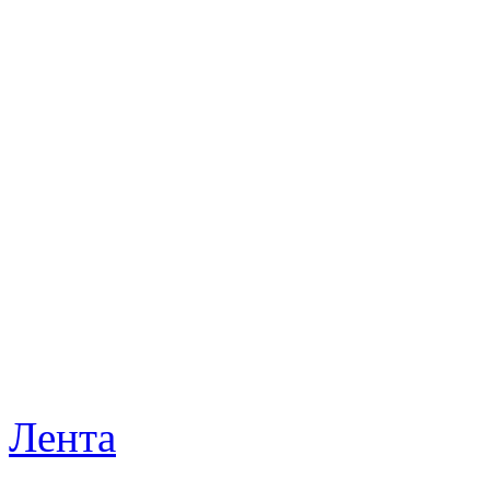
Лента