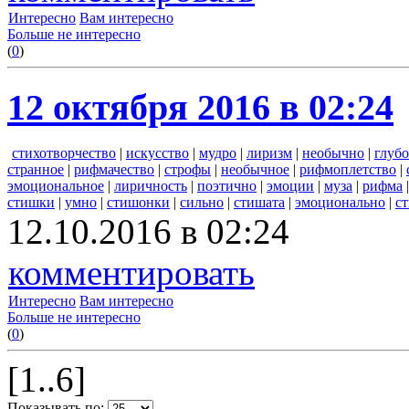
Интересно
Вам интересно
Больше не интересно
(
0
)
12 октября 2016 в 02:24
стихотворчество
|
искусство
|
мудро
|
лиризм
|
необычно
|
глубо
странное
|
рифмачество
|
строфы
|
необычное
|
рифмоплетство
|
эмоциональное
|
лиричность
|
поэтично
|
эмоции
|
муза
|
рифма
стишки
|
умно
|
стишонки
|
сильно
|
стишата
|
эмоционально
|
с
12.10.2016 в 02:24
комментировать
Интересно
Вам интересно
Больше не интересно
(
0
)
[1..6]
Показывать по: