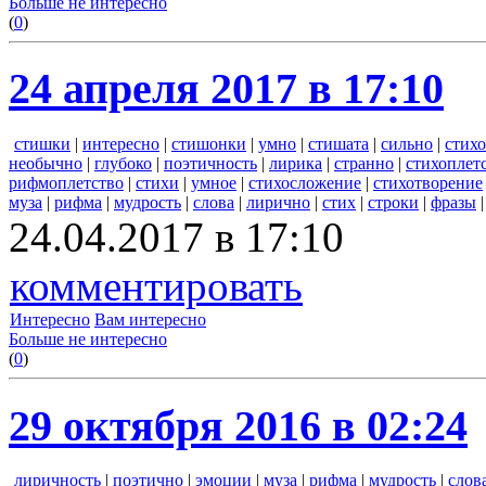
Больше не интересно
(
0
)
24 апреля 2017 в 17:10
стишки
|
интересно
|
стишонки
|
умно
|
стишата
|
сильно
|
стих
необычно
|
глубоко
|
поэтичность
|
лирика
|
странно
|
стихоплет
рифмоплетство
|
стихи
|
умное
|
стихосложение
|
стихотворение
муза
|
рифма
|
мудрость
|
слова
|
лирично
|
стих
|
строки
|
фразы
24.04.2017 в 17:10
комментировать
Интересно
Вам интересно
Больше не интересно
(
0
)
29 октября 2016 в 02:24
лиричность
|
поэтично
|
эмоции
|
муза
|
рифма
|
мудрость
|
слов