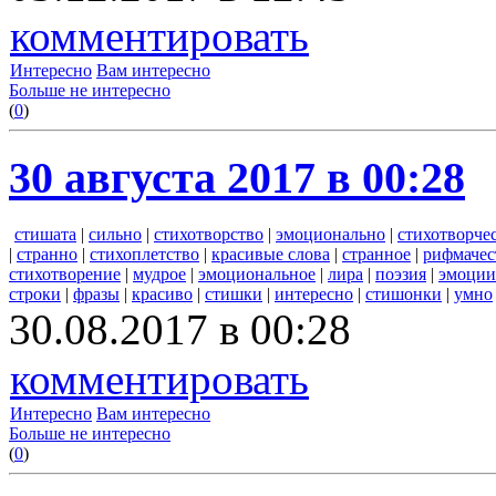
комментировать
Интересно
Вам интересно
Больше не интересно
(
0
)
30 августа 2017 в 00:28
стишата
|
сильно
|
стихотворство
|
эмоционально
|
стихотворче
|
странно
|
стихоплетство
|
красивые слова
|
странное
|
рифмачес
стихотворение
|
мудрое
|
эмоциональное
|
лира
|
поэзия
|
эмоции
строки
|
фразы
|
красиво
|
стишки
|
интересно
|
стишонки
|
умно
30.08.2017 в 00:28
комментировать
Интересно
Вам интересно
Больше не интересно
(
0
)