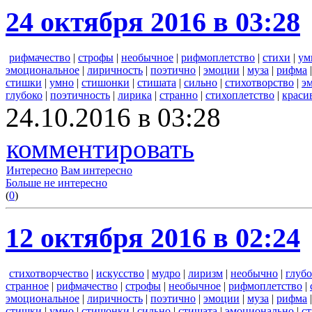
24 октября 2016 в 03:28
рифмачество
|
строфы
|
необычное
|
рифмоплетство
|
стихи
|
ум
эмоциональное
|
лиричность
|
поэтично
|
эмоции
|
муза
|
рифма
стишки
|
умно
|
стишонки
|
стишата
|
сильно
|
стихотворство
|
э
глубоко
|
поэтичность
|
лирика
|
странно
|
стихоплетство
|
краси
24.10.2016 в 03:28
комментировать
Интересно
Вам интересно
Больше не интересно
(
0
)
12 октября 2016 в 02:24
стихотворчество
|
искусство
|
мудро
|
лиризм
|
необычно
|
глубо
странное
|
рифмачество
|
строфы
|
необычное
|
рифмоплетство
|
эмоциональное
|
лиричность
|
поэтично
|
эмоции
|
муза
|
рифма
стишки
|
умно
|
стишонки
|
сильно
|
стишата
|
эмоционально
|
с