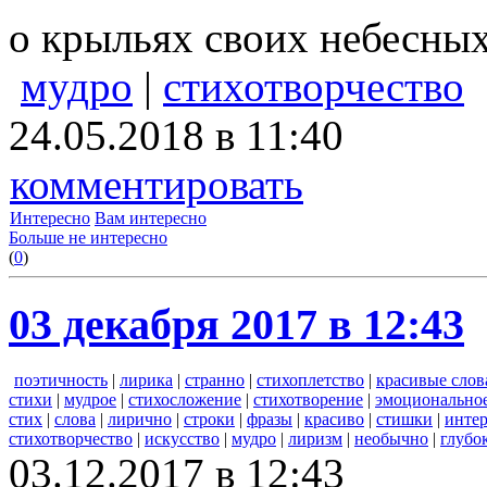
о крыльях своих небесных
мудро
|
стихотворчество
24.05.2018 в 11:40
комментировать
Интересно
Вам интересно
Больше не интересно
(
0
)
03 декабря 2017 в 12:43
поэтичность
|
лирика
|
странно
|
стихоплетство
|
красивые слов
стихи
|
мудрое
|
стихосложение
|
стихотворение
|
эмоционально
стих
|
слова
|
лирично
|
строки
|
фразы
|
красиво
|
стишки
|
инте
стихотворчество
|
искусство
|
мудро
|
лиризм
|
необычно
|
глубо
03.12.2017 в 12:43