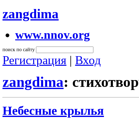
zangdima
www.nnov.org
поиск по сайту
Регистрация
|
Вход
zangdima
: стихотво
Небесные крылья