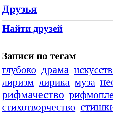
Друзья
Найти друзей
Записи по тегам
драма
глубоко
искусств
не
лиризм
лирика
муза
рифмачество
рифмопле
стишк
стихотворчество