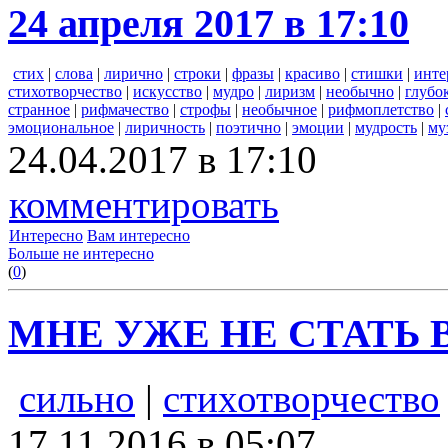
24 апреля 2017 в 17:10
стих
|
слова
|
лирично
|
строки
|
фразы
|
красиво
|
стишки
|
инте
стихотворчество
|
искусство
|
мудро
|
лиризм
|
необычно
|
глубо
странное
|
рифмачество
|
строфы
|
необычное
|
рифмоплетство
|
эмоциональное
|
лиричность
|
поэтично
|
эмоции
|
мудрость
|
му
24.04.2017 в 17:10
комментировать
Интересно
Вам интересно
Больше не интересно
(
0
)
МНЕ УЖЕ НЕ СТАТЬ 
сильно
|
стихотворчество
17.11.2016 в 05:07