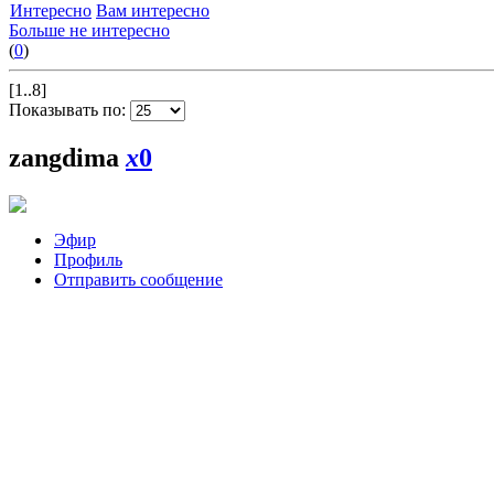
Интересно
Вам интересно
Больше не интересно
(
0
)
[1..8]
Показывать по:
zangdima
x
0
Эфир
Профиль
Отправить сообщение