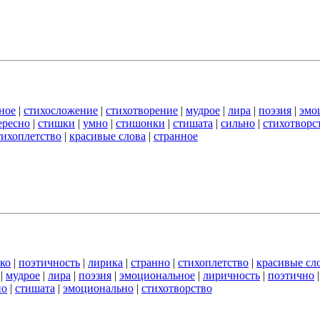
ное
|
стихосложение
|
стихотворение
|
мудрое
|
лира
|
поэзия
|
эмо
ересно
|
стишки
|
умно
|
стишонки
|
стишата
|
сильно
|
стихотворс
тихоплетство
|
красивые слова
|
странное
ко
|
поэтичность
|
лирика
|
странно
|
стихоплетство
|
красивые сл
|
мудрое
|
лира
|
поэзия
|
эмоциональное
|
лиричность
|
поэтично
но
|
стишата
|
эмоционально
|
стихотворство