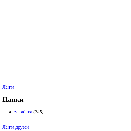
Лента
Папки
zangdima
(245)
Лента друзей