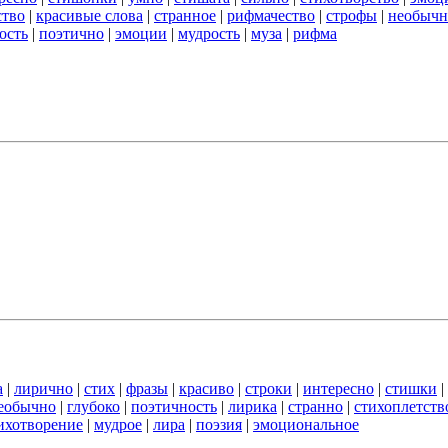
ство
|
красивые слова
|
странное
|
рифмачество
|
строфы
|
необычн
ость
|
поэтично
|
эмоции
|
мудрость
|
муза
|
рифма
а
|
лирично
|
стих
|
фразы
|
красиво
|
строки
|
интересно
|
стишки
|
еобычно
|
глубоко
|
поэтичность
|
лирика
|
странно
|
стихоплетств
ихотворение
|
мудрое
|
лира
|
поэзия
|
эмоциональное