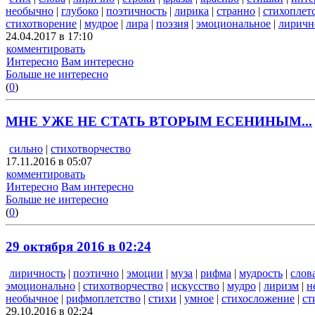
необычно
|
глубоко
|
поэтичность
|
лирика
|
странно
|
стихоплет
стихотворение
|
мудрое
|
лира
|
поэзия
|
эмоциональное
|
лиричн
24.04.2017 в 17:10
комментировать
Интересно
Вам интересно
Больше не интересно
(
0
)
МНЕ УЖЕ НЕ СТАТЬ ВТОРЫМ ЕСЕНИНЫМ...
сильно
|
стихотворчество
17.11.2016 в 05:07
комментировать
Интересно
Вам интересно
Больше не интересно
(
0
)
29 октября 2016 в 02:24
лиричность
|
поэтично
|
эмоции
|
муза
|
рифма
|
мудрость
|
слов
эмоционально
|
стихотворчество
|
искусство
|
мудро
|
лиризм
|
н
необычное
|
рифмоплетство
|
стихи
|
умное
|
стихосложение
|
ст
29.10.2016 в 02:24