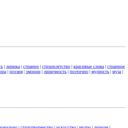
ть
|
лирика
|
странно
|
стихоплетство
|
красивые слова
|
странное
ира
|
поэзия
|
эмоции
|
лиричность
|
поэтично
|
мудрость
|
муза
|
ионально
|
стихотворчество
|
искусство
|
мудро
|
лиризм
|