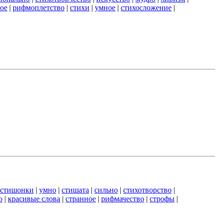
ое
|
рифмоплетство
|
стихи
|
умное
|
стихосложение
|
стишонки
|
умно
|
стишата
|
сильно
|
стихотворство
|
о
|
красивые слова
|
странное
|
рифмачество
|
строфы
|