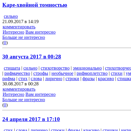
Каре-хвойной томностью
сильно
21.09.2017 в 14:19
комментировать
Интересно
Вам интересно
Больше не интересно
(
0
)
30 августа 2017 в 00:28
стишата
|
сильно
|
стихотворство
|
эмоционально
|
стихотворче
|
рифмачество
|
строфы
|
необычное
|
рифмоплетство
|
стихи
|
ум
рифма
|
стих
|
слова
|
лирично
|
строки
|
фразы
|
красиво
|
стишк
30.08.2017 в 00:28
комментировать
Интересно
Вам интересно
Больше не интересно
(
0
)
24 апреля 2017 в 17:10
стих
|
слова
|
лирично
|
строки
|
фразы
|
красиво
|
стишки
|
инте