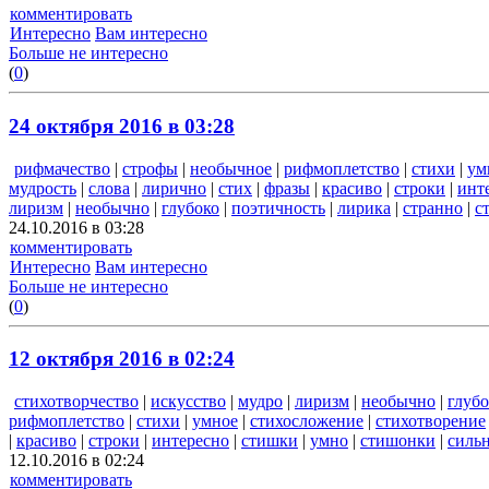
комментировать
Интересно
Вам интересно
Больше не интересно
(
0
)
24 октября 2016 в 03:28
рифмачество
|
строфы
|
необычное
|
рифмоплетство
|
стихи
|
ум
мудрость
|
слова
|
лирично
|
стих
|
фразы
|
красиво
|
строки
|
инт
лиризм
|
необычно
|
глубоко
|
поэтичность
|
лирика
|
странно
|
с
24.10.2016 в 03:28
комментировать
Интересно
Вам интересно
Больше не интересно
(
0
)
12 октября 2016 в 02:24
стихотворчество
|
искусство
|
мудро
|
лиризм
|
необычно
|
глубо
рифмоплетство
|
стихи
|
умное
|
стихосложение
|
стихотворение
|
красиво
|
строки
|
интересно
|
стишки
|
умно
|
стишонки
|
силь
12.10.2016 в 02:24
комментировать