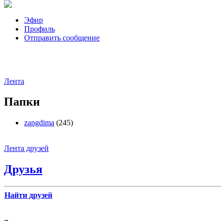
Эфир
Профиль
Отправить сообщение
Лента
Папки
zangdima
(245)
Лента друзей
Друзья
Найти друзей