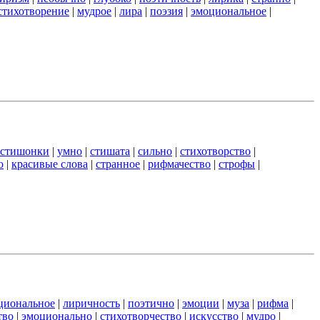
стихотворение
|
мудрое
|
лира
|
поэзия
|
эмоциональное
|
стишонки
|
умно
|
стишата
|
сильно
|
стихотворство
|
о
|
красивые слова
|
странное
|
рифмачество
|
строфы
|
циональное
|
лиричность
|
поэтично
|
эмоции
|
муза
|
рифма
|
тво
|
эмоционально
|
стихотворчество
|
искусство
|
мудро
|