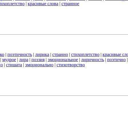
тихоплетство
|
красивые слова
|
странное
ко
|
поэтичность
|
лирика
|
странно
|
стихоплетство
|
красивые сл
|
мудрое
|
лира
|
поэзия
|
эмоциональное
|
лиричность
|
поэтично
но
|
стишата
|
эмоционально
|
стихотворство