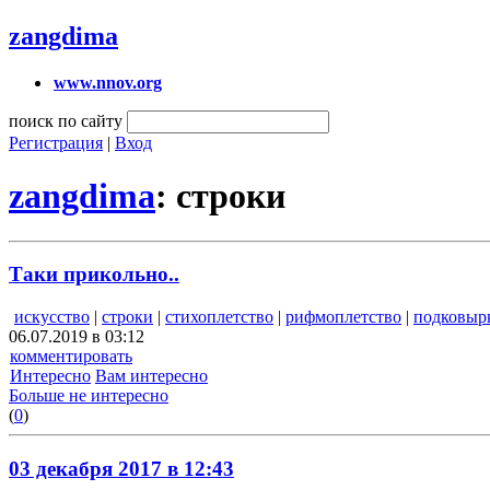
zangdima
www.nnov.org
поиск по сайту
Регистрация
|
Вход
zangdima
: строки
Таки прикольно..
искусство
|
строки
|
стихоплетство
|
рифмоплетство
|
подковыр
06.07.2019 в 03:12
комментировать
Интересно
Вам интересно
Больше не интересно
(
0
)
03 декабря 2017 в 12:43