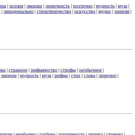
ира
|
поэзия
|
эмоции
|
лиричность
|
поэтично
|
мудрость
|
муза
|
о
|
эмоционально
|
стихотворчество
|
искусство
|
мудро
|
лиризм
|
ова
|
странное
|
рифмачество
|
строфы
|
необычное
|
|
эмоции
|
мудрость
|
муза
|
рифма
|
стих
|
слова
|
лирично
|
иризм
|
необычно
|
глубоко
|
поэтичность
|
лирика
|
странно
|