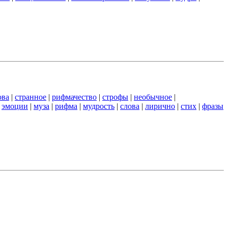
ова
|
странное
|
рифмачество
|
строфы
|
необычное
|
|
эмоции
|
муза
|
рифма
|
мудрость
|
слова
|
лирично
|
стих
|
фразы