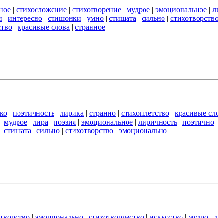
ное
|
стихосложение
|
стихотворение
|
мудрое
|
эмоциональное
|
л
и
|
интересно
|
стишонки
|
умно
|
стишата
|
сильно
|
стихотворств
ство
|
красивые слова
|
странное
ко
|
поэтичность
|
лирика
|
странно
|
стихоплетство
|
красивые сл
|
мудрое
|
лира
|
поэзия
|
эмоциональное
|
лиричность
|
поэтично
|
стишата
|
сильно
|
стихотворство
|
эмоционально
отворство
|
эмоционально
|
стихотворчество
|
искусство
|
мудро
|
л