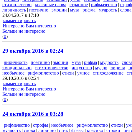
стихоплетство
|
красивые слова
|
странное
|
рифмачество
|
стро
лиричность
|
поэтично
|
эмоции
|
муза
|
рифма
|
мудрость
|
слова
24.04.2017 в 17:10
комментировать
Интересно
Вам интересно
Больше не интересно
(
0
)
29 октября 2016 в 02:24
лиричность
|
поэтично
|
эмоции
|
муза
|
рифма
|
мудрость
|
слов
эмоционально
|
стихотворчество
|
искусство
|
мудро
|
лиризм
|
н
необычное
|
рифмоплетство
|
стихи
|
умное
|
стихосложение
|
ст
29.10.2016 в 02:24
комментировать
Интересно
Вам интересно
Больше не интересно
(
0
)
24 октября 2016 в 03:28
рифмачество
|
строфы
|
необычное
|
рифмоплетство
|
стихи
|
ум
мудрость
|
слова
|
лирично
|
стих
|
фразы
|
красиво
|
строки
|
инт