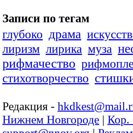
Записи по тегам
драма
глубоко
искусств
не
лиризм
лирика
муза
рифмачество
рифмопле
стишк
стихотворчество
Редакция -
hkdkest@mail.r
Нижнем Новгороде
|
Кор. 
support@nnov.org
|
Реклам