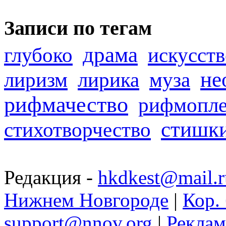
Записи по тегам
драма
глубоко
искусств
не
лиризм
лирика
муза
рифмачество
рифмопле
стишк
стихотворчество
Редакция -
hkdkest@mail.r
Нижнем Новгороде
|
Кор. 
support@nnov.org
|
Реклам