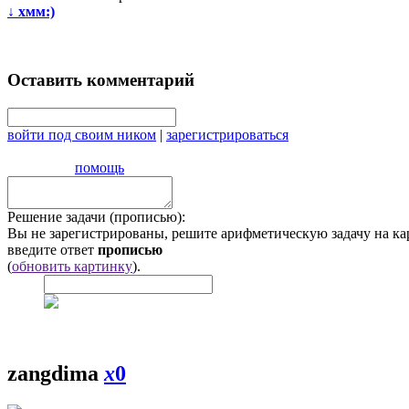
↓
хмм:)
Оставить комментарий
войти под своим ником
|
зарегистрироваться
помощь
Решение задачи (прописью):
Вы не зарегистрированы, решите арифметическую задачу на ка
введите ответ
прописью
(
обновить картинку
).
zangdima
x
0