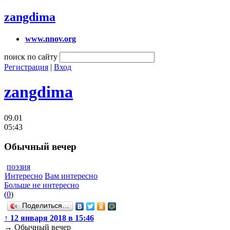
zangdima
www.nnov.org
поиск по сайту
Регистрация
|
Вход
zangdima
09.01
05:43
Обычный вечер
поэзия
Интересно
Вам интересно
Больше не интересно
(
0
)
Поделиться…
↑
12 января 2018 в 15:46
→
Обычный вечер