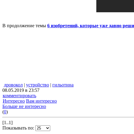
В продолжение темы
6 изобретений, которые уже давно ре
дровокол
|
устройство
|
гильотина
08.05.2019 в 23:57
комментировать
Интересно
Вам интересно
Больше не интересно
(
0
)
[1..1]
Показывать по: