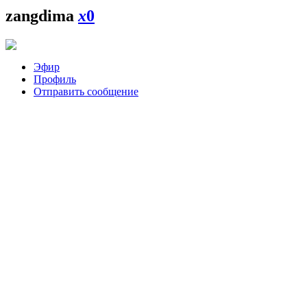
zangdima
x
0
Эфир
Профиль
Отправить сообщение