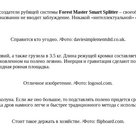
и создатели рубящей системы
Forest Master Smart Splitter
– своео
названии не вводит заблуждение. Никакой «интеллектуальной» с
Справится кто угодно. /Фото: daviesimplementsltd.co.uk.
ий, а также грузила в 3.5 кг. Длина режущей кромки составляет 
становленном на полено лезвию. Инерция и гравитация сделают 
бодная ровная площадка.
Отличное изобретение. /Фото: logosol.com.
олуна. Если же оно большое, то подставлять полено придется сра
лка дров намного легче и быстрее традиционного метода с испол
Стоит такое держать в хозяйстве. /Фото: flipboard.com.