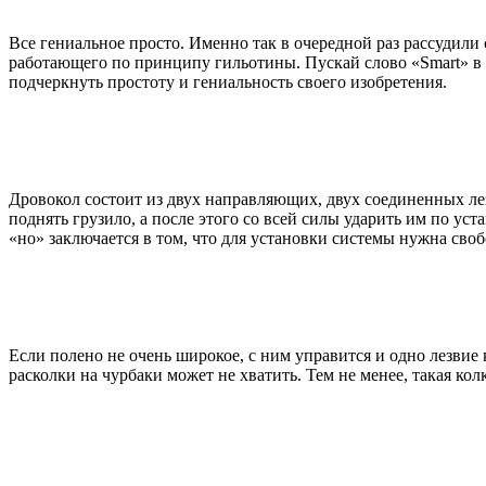
Все гениальное просто. Именно так в очередной раз рассудил
работающего по принципу гильотины. Пускай слово «Smart» в 
подчеркнуть простоту и гениальность своего изобретения.
Дровокол состоит из двух направляющих, двух соединенных лезв
поднять грузило, а после этого со всей силы ударить им по у
«но» заключается в том, что для установки системы нужна сво
Если полено не очень широкое, с ним управится и одно лезвие к
расколки на чурбаки может не хватить. Тем не менее, такая ко