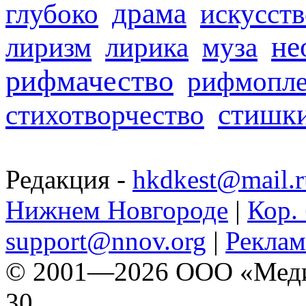
драма
глубоко
искусств
не
лиризм
лирика
муза
рифмачество
рифмопле
стишк
стихотворчество
Редакция -
hkdkest@mail.r
Нижнем Новгороде
|
Кор. 
support@nnov.org
|
Реклам
© 2001—2026 ООО «Медиа 
30