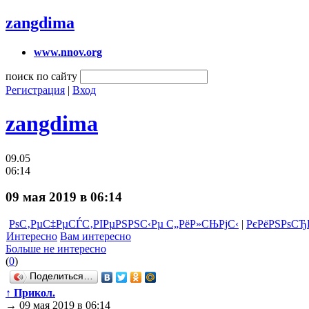
zangdima
www.nnov.org
поиск по сайту
Регистрация
|
Вход
zangdima
09.05
06:14
09 мая 2019 в 06:14
РѕС‚РµС‡РµСЃС‚РІРµРЅРЅС‹Рµ С„РёР»СЊРјС‹
|
РєРёРЅРѕСЂР
Интересно
Вам интересно
Больше не интересно
(
0
)
Поделиться…
↑
Прикол.
→
09 мая 2019 в 06:14