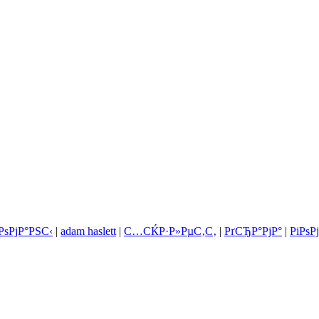
ѕРјР°РЅС‹
|
adam haslett
|
С…СЌР·Р»РµС‚С‚
|
РґСЂР°РјР°
|
РіРѕР