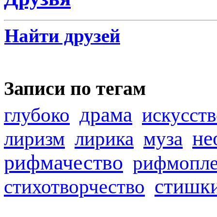
Найти друзей
Записи по тегам
драма
глубоко
искусств
не
лиризм
лирика
муза
рифмачество
рифмопле
стишк
стихотворчество