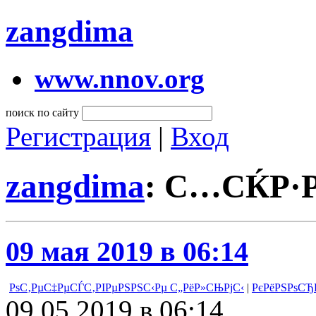
zangdima
www.nnov.org
поиск по сайту
Регистрация
|
Вход
zangdima
: С…СЌР·Р
09 мая 2019 в 06:14
РѕС‚РµС‡РµСЃС‚РІРµРЅРЅС‹Рµ С„РёР»СЊРјС‹
|
РєРёРЅРѕСЂР
09.05.2019 в 06:14