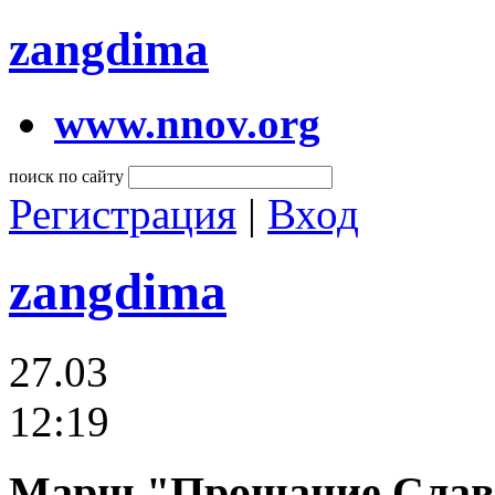
zangdima
www.nnov.org
поиск по сайту
Регистрация
|
Вход
zangdima
27.03
12:19
Марш "Прощание Слав