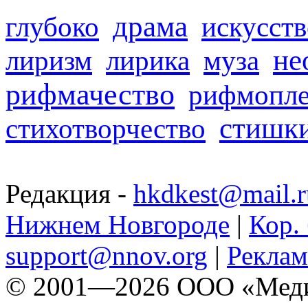
драма
глубоко
искусств
не
лиризм
лирика
муза
рифмачество
рифмопле
стишк
стихотворчество
Редакция -
hkdkest@mail.r
Нижнем Новгороде
|
Кор. 
support@nnov.org
|
Реклам
© 2001—2026 ООО «Медиа 