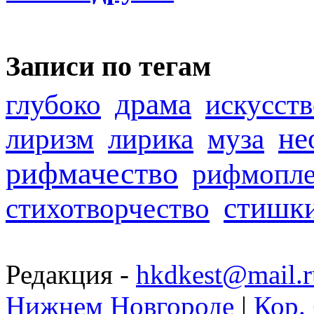
Записи по тегам
драма
глубоко
искусств
не
лиризм
лирика
муза
рифмачество
рифмопле
стишк
стихотворчество
Редакция -
hkdkest@mail.r
Нижнем Новгороде
|
Кор. 