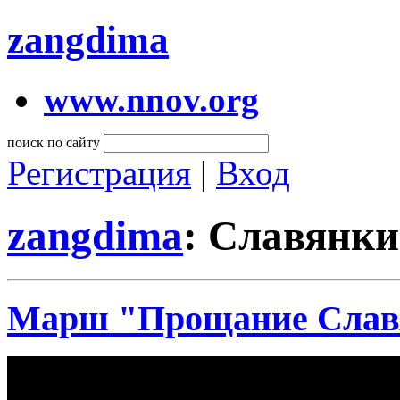
zangdima
www.nnov.org
поиск по сайту
Регистрация
|
Вход
zangdima
: Славянк
Марш "Прощание Слав